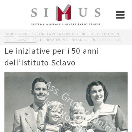
HOME
»
SIENA E I VACCINI: LA VOCAZIONE DI ACHILLE SCLAVO DI ESSERE
UTILE ALLA SOCIETÀ
»
LE INIZIATIVE PER I 50 ANNI DELL’ISTITUTO SCLAVO
Le iniziative per i 50 anni
dell’Istituto Sclavo