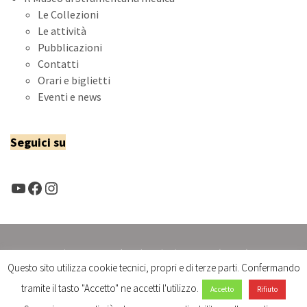
Le Collezioni
Le attività
Pubblicazioni
Contatti
Orari e biglietti
Eventi e news
Seguici su
YouTube
Facebook
Instagram
Sistema Museale Universitario Senese (SIMUS)
Questo sito utilizza cookie tecnici, propri e di terze parti. Confermando
Università di Siena 1240
Chiesa della Maddalena - Via Pier Andrea Mattioli, 4/B -53100 Siena
tramite il tasto "Accetto" ne accetti l'utilizzo.
Accetto
Rifiuto
email:
sistemamuseale@unisi.it
- tel: 0577235469 -0577235468