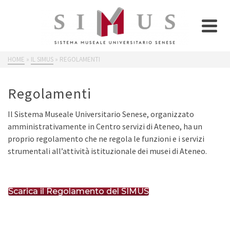
HOME
»
IL SIMUS
»
REGOLAMENTI
Regolamenti
Il Sistema Museale Universitario Senese, organizzato
amministrativamente in Centro servizi di Ateneo, ha un
proprio regolamento che ne regola le funzioni e i servizi
strumentali all’attività istituzionale dei musei di Ateneo.
Scarica il Regolamento del SIMUS