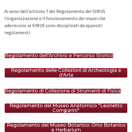
Ai sensi dell’articolo 7 del Regolamento del SIMUS
l’organizzazione e il funzionamento dei musei che
aderiscono al SIMUS sono disciplinati da appositi
regolamenti.
Regolamento dell'Archivio e Percorso Storico
Regolamento delle Collezioni di Archeologia e
d'Arte
Regolamento di Collezione di Strumenti di Fisica
Regolamento del Museo Anatomico "Leonetto
Comparini"
Regolamento del Museo Botanico: Orto Botanico
e Herbarium