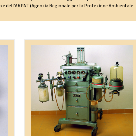
Siena e dell’ARPAT (Agenzia Regionale per la Protezione Ambientale
Le due guerre mondiali hanno dato un contributo
rilevante al progresso in ambito sanitario e
più
farmacologico. Lo sviluppo di nuovi materiali
ese
sintetici ha accompagnato la produzione
ico
industriale di strumenti, apparecchiature
sanitarie, da laboratorio, di indagine e
le
chirurgiche. Nella seconda metà del secolo XX lo
sviluppo tecnologico di tali beni ha vissuto un
 di
incremento esponenziale che è andato di pari
arte
passo col proprio livello di obsolescenza.
nta
L’avvento dell’elettronica e poi del digitale ha
e
iniziato una nuova epoca, quella delle piccole
che.
“scatole nere” capaci di sostituire