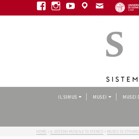
IL SIMUS
MUSEI
MUSEI 
HOME
»
IL SISTEMA MUSEALE DI ATENEO
»
MUSEO DI STRUME