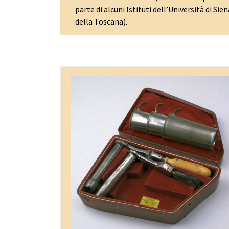
parte di alcuni Istituti dell’Università di 
della Toscana).
Da raffinati strumenti chirurgici forgiati dai 
rinomati costruttori ottocenteschi, compr
trousse e cassette, alla dotazione di un med
condotto a cavallo tra XIX e XX secolo, da
apparecchi artigianali di fisica sperimenta
applicata alla medicina fino alla prima
strumentazione elettromedicale, la raccolta
antichi strumenti medici proviene in larga p
dal patrimonio storico dell’Ospedale di Sa
Maria della Scala. A questo si aggiungono l
donazioni di privati e di altre istituzioni stori