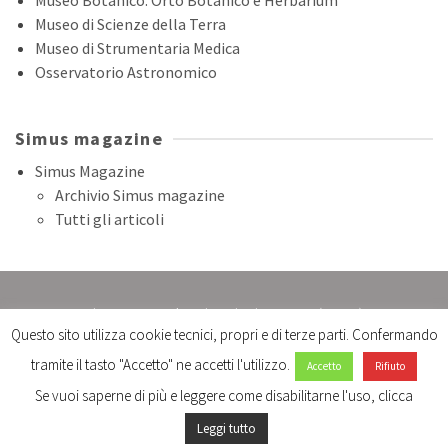
Museo di Scienze della Terra
Museo di Strumentaria Medica
Osservatorio Astronomico
Simus magazine
Simus Magazine
Archivio Simus magazine
Tutti gli articoli
Sistema Museale Universitario Senese (SIMUS)
Questo sito utilizza cookie tecnici, propri e di terze parti. Confermando
Università di Siena 1240
Chiesa della Maddalena - Via Pier Andrea Mattioli, 4/B -53100 Siena
tramite il tasto "Accetto" ne accetti l'utilizzo.
Accetto
Rifiuto
email:
sistemamuseale@unisi.it
- tel: 0577235469 -0577235468
Se vuoi saperne di più e leggere come disabilitarne l'uso, clicca
Leggi tutto
© 2026 Sistema Museale Universitario Senese | SIMUS