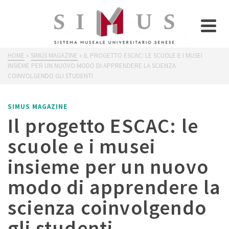
SIMUS MAGAZINE
HOME
»
SIMUS MAGAZINE
»
IL PROGETTO ESCAC: LE SCUOLE E I MUSEI
INSIEME PER UN NUOVO MODO DI APPRENDERE LA SCIENZA
COINVOLGENDO GLI STUDENTI
SIMUS MAGAZINE
Il progetto ESCAC: le
scuole e i musei
insieme per un nuovo
modo di apprendere la
scienza coinvolgendo
gli studenti