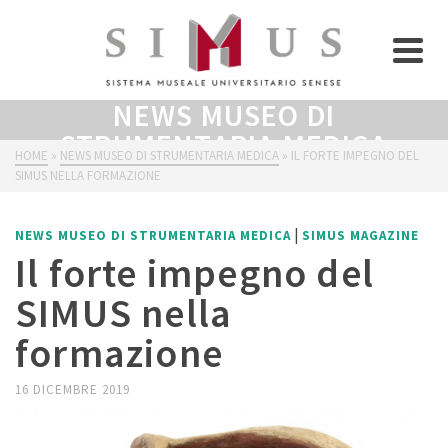
NEWS MUSEO DI
STRUMENTARIA MEDICA
HOME
»
NEWS MUSEO DI STRUMENTARIA MEDICA
»
IL FORTE IMPEGNO DEL
SIMUS NELLA FORMAZIONE
|
NEWS MUSEO DI STRUMENTARIA MEDICA
SIMUS MAGAZINE
Il forte impegno del
SIMUS nella
formazione
16 DICEMBRE 2019