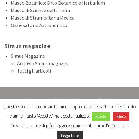
Museo Botanico: Orto Botanico e Herbarium
Museo di Scienze della Terra
Museo di Strumentaria Medica
Osservatorio Astronomico
Simus magazine
Simus Magazine
Archivio Simus magazine
Tutti gli articoli
Sistema Museale Universitario Senese (SIMUS)
Questo sito utilizza cookie tecnici, propri e di terze parti. Confermando
Università di Siena 1240
Chiesa della Maddalena - Via Pier Andrea Mattioli, 4/B -53100 Siena
tramite il tasto "Accetto" ne accetti l'utilizzo.
Accetto
Rifiuto
email:
sistemamuseale@unisi.it
- tel: 0577235469 -0577235468
Se vuoi saperne di più e leggere come disabilitarne l'uso, clicca
Leggi tutto
© 2026 Sistema Museale Universitario Senese | SIMUS